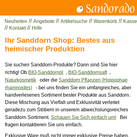
//
//
//
//
Neuheiten
Angebote
Artikelsuche
Warenkorb
Kasse
//
//
Kontakt
Hilfe
Ihr Sanddorn Shop: Bestes aus
heimischer Produktion
Sie suchen Sanddorn-Produkte? Dann sind Sie hier
richtig! Ob
BIO-Sanddornöl
,
BIO-Sanddornsaft
,
Naturkosmetik
oder die
Sanddorn Pflanzen (Hippophae
rhamnoides)
- bei uns finden Sie ein umfangreiches, aber
handverlesenes Sortiment bester Produkte aus Sanddorn.
Diese Mischung aus Vielfalt und Exklusivität verleitet
geradezu zum Stöbern in unserem abwechslungsreiches
Sanddorn Sortiment.
Schauen Sie Sich einfach um!
Bei
fragen kontaktieren Sie uns einfach.
Exklusive Ware muß nicht immer exklusive Preise haben.